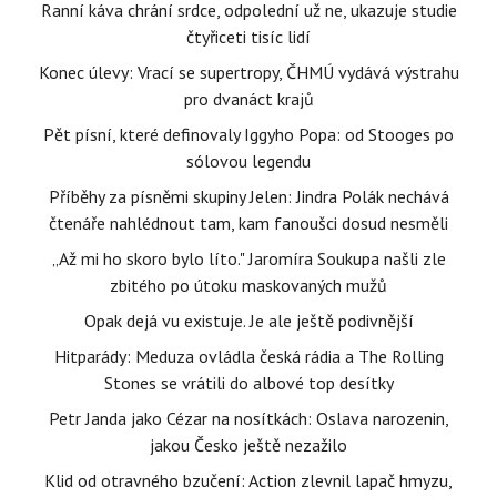
Ranní káva chrání srdce, odpolední už ne, ukazuje studie
čtyřiceti tisíc lidí
Konec úlevy: Vrací se supertropy, ČHMÚ vydává výstrahu
pro dvanáct krajů
Pět písní, které definovaly Iggyho Popa: od Stooges po
sólovou legendu
Příběhy za písněmi skupiny Jelen: Jindra Polák nechává
čtenáře nahlédnout tam, kam fanoušci dosud nesměli
„Až mi ho skoro bylo líto." Jaromíra Soukupa našli zle
zbitého po útoku maskovaných mužů
Opak dejá vu existuje. Je ale ještě podivnější
Hitparády: Meduza ovládla česká rádia a The Rolling
Stones se vrátili do albové top desítky
Petr Janda jako Cézar na nosítkách: Oslava narozenin,
jakou Česko ještě nezažilo
Klid od otravného bzučení: Action zlevnil lapač hmyzu,