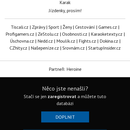
Karak
Jízdenky, prosím!
Tiscali.cz
|
Zprávy
|
Sport
|
Ženy
|
Cestování
|
Games.cz
|
Profigamers.cz
|
ZeStolu.cz
|
Osobnosti.cz
|
Karaoketexty.cz
|
Úschovna.cz
|
Nedd.cz
|
Moulík.cz
|
Fights.cz
|
Dokina.cz
|
CZhity.cz
|
Našepeníze.cz
|
Srovnám.cz
|
StartupInsider.cz
Partneři: Heroine
Něco jste nenašli?
Stačí se jen
zaregistrovat
a můžete tuto
databázi
DOPLNIT