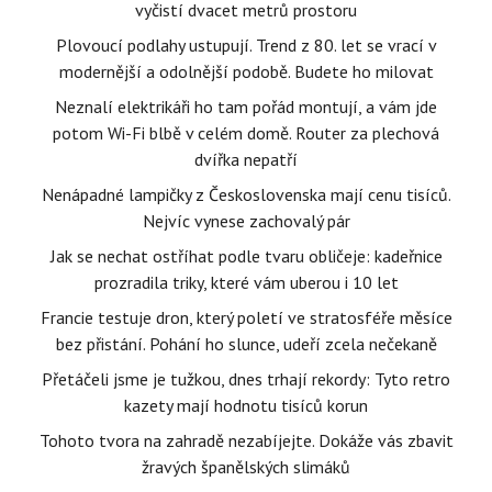
vyčistí dvacet metrů prostoru
Plovoucí podlahy ustupují. Trend z 80. let se vrací v
modernější a odolnější podobě. Budete ho milovat
Neznalí elektrikáři ho tam pořád montují, a vám jde
potom Wi-Fi blbě v celém domě. Router za plechová
dvířka nepatří
Nenápadné lampičky z Československa mají cenu tisíců.
Nejvíc vynese zachovalý pár
Jak se nechat ostříhat podle tvaru obličeje: kadeřnice
prozradila triky, které vám uberou i 10 let
Francie testuje dron, který poletí ve stratosféře měsíce
bez přistání. Pohání ho slunce, udeří zcela nečekaně
Přetáčeli jsme je tužkou, dnes trhají rekordy: Tyto retro
kazety mají hodnotu tisíců korun
Tohoto tvora na zahradě nezabíjejte. Dokáže vás zbavit
žravých španělských slimáků