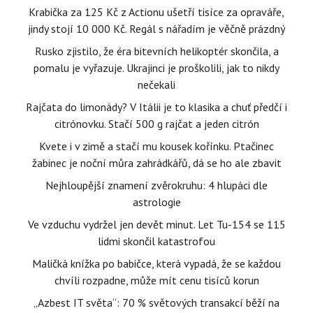
Krabička za 125 Kč z Actionu ušetří tisíce za opraváře,
jindy stojí 10 000 Kč. Regál s nářadím je věčně prázdný
Rusko zjistilo, že éra bitevních helikoptér skončila, a
pomalu je vyřazuje. Ukrajinci je proškolili, jak to nikdy
nečekali
Rajčata do limonády? V Itálii je to klasika a chuť předčí i
citrónovku. Stačí 500 g rajčat a jeden citrón
Kvete i v zimě a stačí mu kousek kořínku. Ptačinec
žabinec je noční můra zahrádkářů, dá se ho ale zbavit
Nejhloupější znamení zvěrokruhu: 4 hlupáci dle
astrologie
Ve vzduchu vydržel jen devět minut. Let Tu-154 se 115
lidmi skončil katastrofou
Maličká knížka po babičce, která vypadá, že se každou
chvíli rozpadne, může mít cenu tisíců korun
„Azbest IT světa“: 70 % světových transakcí běží na