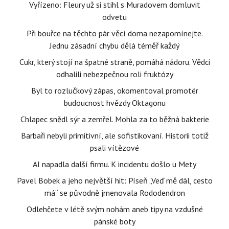
Vyřízeno: Fleury už si stihl s Muradovem domluvit
odvetu
Při bouřce na těchto pár věcí doma nezapomínejte.
Jednu zásadní chybu dělá téměř každý
Cukr, který stojí na špatné straně, pomáhá nádoru. Vědci
odhalili nebezpečnou roli fruktózy
Byl to rozlučkový zápas, okomentoval promotér
budoucnost hvězdy Oktagonu
Chlapec snědl sýr a zemřel. Mohla za to běžná bakterie
Barbaři nebyli primitivní, ale sofistikovaní. Historii totiž
psali vítězové
AI napadla další firmu. K incidentu došlo u Mety
Pavel Bobek a jeho největší hit: Píseň „Veď mě dál, cesto
má“ se původně jmenovala Rododendron
Odlehčete v létě svým nohám aneb tipy na vzdušné
pánské boty