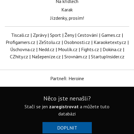
Na křídlech
Karak
Jízdenky, prosím!
Tiscali.cz
|
Zprávy
|
Sport
|
Ženy
|
Cestování
|
Games.cz
|
Profigamers.cz
|
ZeStolu.cz
|
Osobnosti.cz
|
Karaoketexty.cz
|
Úschovna.cz
|
Nedd.cz
|
Moulík.cz
|
Fights.cz
|
Dokina.cz
|
CZhity.cz
|
Našepeníze.cz
|
Srovnám.cz
|
StartupInsider.cz
Partneři: Heroine
Něco jste nenašli?
Stačí se jen
zaregistrovat
a můžete tuto
databázi
DOPLNIT