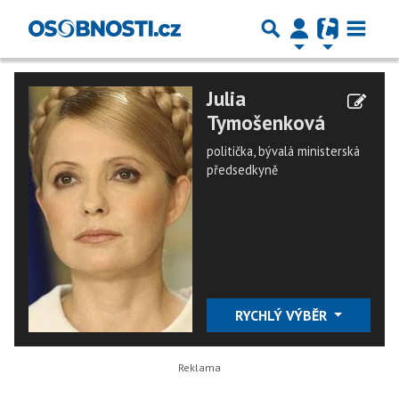
Julia
Tymošenková
politička, bývalá ministerská
předsedkyně
RYCHLÝ VÝBĚR