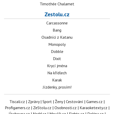
Timothée Chalamet
Zestolu.cz
Carcassonne
Bang
Osadníci z Katanu
Monopoly
Dobble
Dixit
Krycí jména
Na křídlech
Karak
Jízdenky, prosím!
Tiscali.cz
|
Zprávy
|
Sport
|
Ženy
|
Cestování
|
Games.cz
|
Profigamers.cz
|
ZeStolu.cz
|
Osobnosti.cz
|
Karaoketexty.cz
|
Úschovna.cz
|
Nedd.cz
|
Moulík.cz
|
Fights.cz
|
Dokina.cz
|