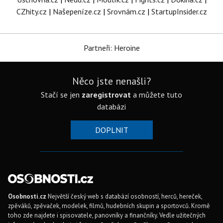
CZhity.cz
|
Našepeníze.cz
|
Srovnám.cz
|
StartupInsider.cz
Partneři: Heroine
Něco jste nenašli?
Stačí se jen
zaregistrovat
a můžete tuto
databázi
DOPLNIT
Osobnosti.cz
Největší český web s databází osobností, herců, hereček,
zpěváků, zpěvaček, modelek, filmů, hudebních skupin a sportovců. Kromě
toho zde najdete i spisovatele, panovníky a finančníky. Vedle užitečných