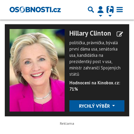
Hillary Clinton
politička, právnička, bývalá
první dáma usa, senátorka
usa, kandidátka na
prezidentký post v usa,
ministr zahraničí Spojených
států
Hodnocení na Kinobox.cz:
71%
RYCHLÝ VÝBĚR