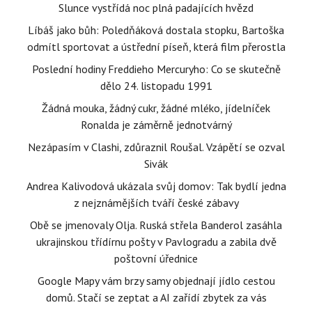
Slunce vystřídá noc plná padajících hvězd
Líbáš jako bůh: Poledňáková dostala stopku, Bartoška
odmítl sportovat a ústřední píseň, která film přerostla
Poslední hodiny Freddieho Mercuryho: Co se skutečně
dělo 24. listopadu 1991
Žádná mouka, žádný cukr, žádné mléko, jídelníček
Ronalda je záměrně jednotvárný
Nezápasím v Clashi, zdůraznil Roušal. Vzápětí se ozval
Sivák
Andrea Kalivodová ukázala svůj domov: Tak bydlí jedna
z nejznámějších tváří české zábavy
Obě se jmenovaly Olja. Ruská střela Banderol zasáhla
ukrajinskou třídírnu pošty v Pavlogradu a zabila dvě
poštovní úřednice
Google Mapy vám brzy samy objednají jídlo cestou
domů. Stačí se zeptat a AI zařídí zbytek za vás