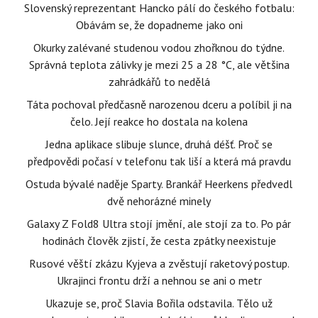
Slovenský reprezentant Hancko pálí do českého fotbalu:
Obávám se, že dopadneme jako oni
Okurky zalévané studenou vodou zhořknou do týdne.
Správná teplota zálivky je mezi 25 a 28 °C, ale většina
zahrádkářů to nedělá
Táta pochoval předčasně narozenou dceru a políbil ji na
čelo. Její reakce ho dostala na kolena
Jedna aplikace slibuje slunce, druhá déšť. Proč se
předpovědi počasí v telefonu tak liší a která má pravdu
Ostuda bývalé naděje Sparty. Brankář Heerkens předvedl
dvě nehorázné minely
Galaxy Z Fold8 Ultra stojí jmění, ale stojí za to. Po pár
hodinách člověk zjistí, že cesta zpátky neexistuje
Rusové věští zkázu Kyjeva a zvěstují raketový postup.
Ukrajinci frontu drží a nehnou se ani o metr
Ukazuje se, proč Slavia Bořila odstavila. Tělo už