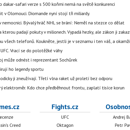
eho dakar-safari verze s 500 koňmi nemá na světě konkurenci
t v Olomouci. Diomande nyní stojí tři miliardy.
l v nemocnici. Bývalý hráč NHL se brání: Neměl na stezce co dělat
a kterou padají pokuty v milionech. Vypadá hezky, ale zákon ji zakaz
u všech telefonů. Koukněte, jestli je v seznamu i ten váš, a okam
 UFC. Vrací se do polotěžké váhy
boj může odnést i reprezentant Sochůrek
irují ho legendy sportu
odicky ji zneužívají. Třetí vlna raket už proletí bez odporu
trý elektroměr. Kdo chce předběhnout frontu, zaplatí tisíce korun
mes.cz
Fights.cz
Osobnos
ecenze
UFC
Andrej B
sin's Creed
Oktagon
Petr Pa