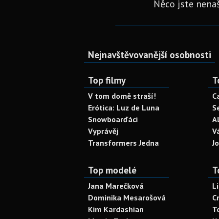
Něco jste nenaš
Nejnavštěvovanější osobnosti
Top filmy
T
V tom domě straší!
C
Erótica: Luz de Luna
S
Snowboarďáci
A
Vyprávěj
V
Transformers Jedna
J
Top modelé
T
Jana Marečková
L
Dominika Mesarošová
C
Kim Kardashian
T