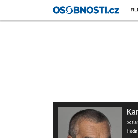
FIL
Kar
posla
Hodno