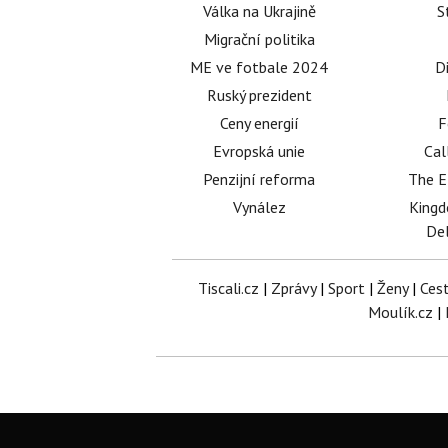
Válka na Ukrajině
S
Migrační politika
ME ve fotbale 2024
D
Ruský prezident
Ceny energií
F
Evropská unie
Cal
Penzijní reforma
The E
Vynález
King
Del
Tiscali.cz
|
Zprávy
|
Sport
|
Ženy
|
Ces
Moulík.cz
|