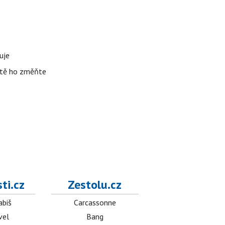
uje
žitě ho změňte
ti.cz
Zestolu.cz
abiš
Carcassonne
vel
Bang