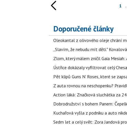
1
Doporučené články
Oleokantal z olivového oleje chrání m
„Slavím, že nebudu mít děti." Kovalová
Zlom, který málem zničil Gaia Mesiah: 
Ústřice dokázaly vyfiltrovat celý Ches
Pět klipů Guns N‘ Roses, které se zapsa
Z auta rovnou na neschopenku? Pravidl
Action láká: Značková sluchátka za 244 k
Dobrodružství s bohem Panem: Čepelka 
Kuchařová vyšla z podniku a auto nikde.
Sedm let a celý svět: Zora Jandová pr