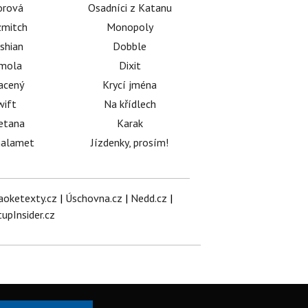
orová
Osadníci z Katanu
mitch
Monopoly
shian
Dobble
émola
Dixit
acený
Krycí jména
wift
Na křídlech
etana
Karak
halamet
Jízdenky, prosím!
aoketexty.cz
|
Úschovna.cz
|
Nedd.cz
|
tupInsider.cz