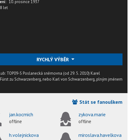
ení:
10. prosince 1937
8 let
RYCHLÝ VÝBĚR
Klub: TOP09-S Poslanecká sněmovna (od 29. 5. 2010) Karel
Fürst zu Schwarzenberg, nebo Karl von Schwarzenberg, plným jménem
Stát se fanouškem
jan.kocmich
zykova.marie
offline
offline
h.volejnickova
miroslava.havelkova