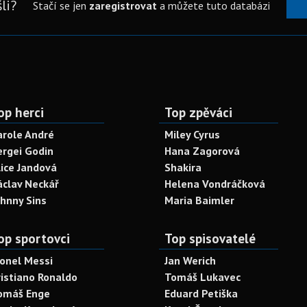
li?
Stačí se jen
zaregistrovat
a můžete tuto databázi
op herci
Top zpěváci
arole André
Miley Cyrus
ergei Godin
Hana Zagorová
lice Jandová
Shakira
áclav Neckář
Helena Vondráčková
ohnny Sins
Maria Baimler
op sportovci
Top spisovatelé
ionel Messi
Jan Werich
ristiano Ronaldo
Tomáš Lukavec
omáš Enge
Eduard Petiška