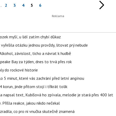
…
2
3
4
5
6
ozek myší, u lidí zatím chybí důkaz
 vyřešila otázku jednou provždy, litovat prý nebude
Alkohol, závislost, ticho a návrat k hudbě
apeake Bay za týden, dnes to trvá přes rok
ly do rockové historie
o 5 minut, které vás zachrání před letní angínou
orun, jinde přitom stojí i třikrát tolik
napsal text, Kubišová ho zpívala, melodie je stará přes 400 let
 Přišla reakce, jakou nikdo nečekal
ozradila, co pro ni vnučka skutečně znamená