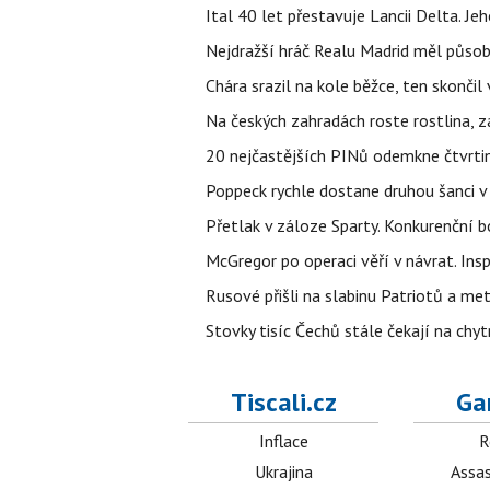
Ital 40 let přestavuje Lancii Delta. J
Nejdražší hráč Realu Madrid měl působi
Chára srazil na kole běžce, ten skonči
Na českých zahradách roste rostlina, z
20 nejčastějších PINů odemkne čtvrtin
Poppeck rychle dostane druhou šanci v
Přetlak v záloze Sparty. Konkurenční 
McGregor po operaci věří v návrat. Insp
Rusové přišli na slabinu Patriotů a met
Stovky tisíc Čechů stále čekají na chy
Tiscali.cz
Ga
Inflace
R
Ukrajina
Assas