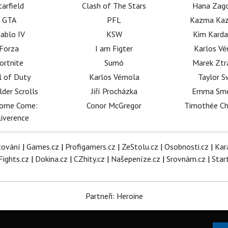
tarfield
Clash of The Stars
Hana Zag
GTA
PFL
Kazma Kaz
iablo IV
KSW
Kim Karda
Forza
I am Figter
Karlos V
ortnite
Sumó
Marek Ztr
l of Duty
Karlos Vémola
Taylor S
lder Scrolls
Jiří Procházka
Emma Sm
dome Come:
Conor McGregor
Timothée C
iverence
tování
|
Games.cz
|
Profigamers.cz
|
ZeStolu.cz
|
Osobnosti.cz
|
Kar
Fights.cz
|
Dokina.cz
|
CZhity.cz
|
Našepeníze.cz
|
Srovnám.cz
|
Star
Partneři: Heroine