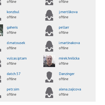
offline
offline
konzbul
j.mertlikova
offline
offline
gaheris
pellarr
offline
offline
d.matousek
i.martinakova
offline
offline
vulcas.iptam
mirek.hnilicka
offline
offline
datch.57
Danzinger
offline
offline
petr.sim
alena.zajicova
offline
offline