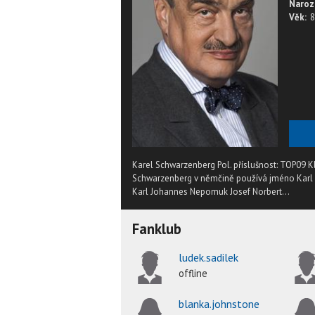
Naroz
Věk:
8
Karel Schwarzenberg Pol. příslušnost: TOP09 
Schwarzenberg v němčině používá jméno Karl 
Karl Johannes Nepomuk Josef Norbert...
Fanklub
ludek.sadilek
offline
blanka.johnstone